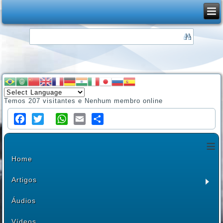
Temos 207 visitantes e Nenhum membro online
Facebook
Twitter
WhatsApp
Email
Share
≡
Home
Artigos
Áudios
Vídeos