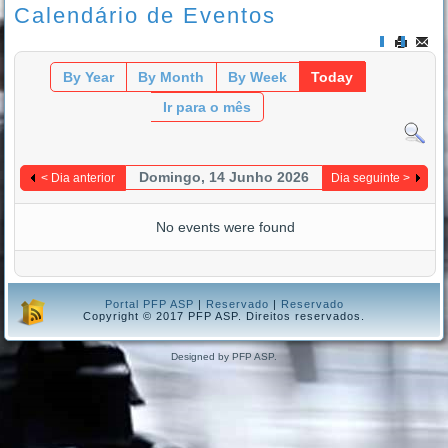
Calendário de Eventos
By Year
By Month
By Week
Today
Ir para o mês
Domingo, 14 Junho 2026
< Dia anterior
Dia seguinte >
No events were found
Portal PFP ASP
|
Reservado
|
Reservado
Copyright © 2017 PFP ASP. Direitos reservados.
Designed by PFP ASP.