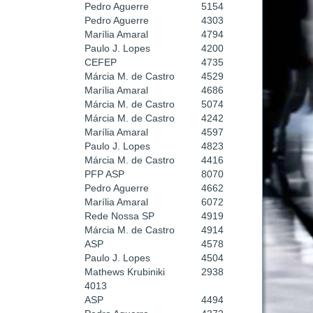
Pedro Aguerre
5154
Pedro Aguerre
4303
Marília Amaral
4794
Paulo J. Lopes
4200
CEFEP
4735
Márcia M. de Castro
4529
Marília Amaral
4686
Márcia M. de Castro
5074
Márcia M. de Castro
4242
Marília Amaral
4597
Paulo J. Lopes
4823
Márcia M. de Castro
4416
PFP ASP
8070
Pedro Aguerre
4662
Marília Amaral
6072
Rede Nossa SP
4919
Márcia M. de Castro
4914
ASP
4578
Paulo J. Lopes
4504
Mathews Krubiniki
2938
4013
ASP
4494