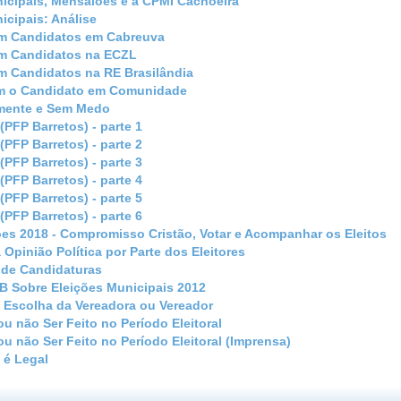
icipais, Mensalões e a CPMI Cachoeira
icipais: Análise
m Candidatos em Cabreuva
m Candidatos na ECZL
m Candidatos na RE Brasilândia
m o Candidato em Comunidade
amente e Sem Medo
 (PFP Barretos) - parte 1
 (PFP Barretos) - parte 2
 (PFP Barretos) - parte 3
 (PFP Barretos) - parte 4
 (PFP Barretos) - parte 5
 (PFP Barretos) - parte 6
ões 2018 - Compromisso Cristão, Votar e Acompanhar os Eleitos
Opinião Política por Parte dos Eleitores
de Candidaturas
B Sobre Eleições Municipais 2012
 Escolha da Vereadora ou Vereador
u não Ser Feito no Período Eleitoral
u não Ser Feito no Período Eleitoral (Imprensa)
 é Legal