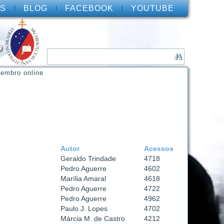
S
BLOG
FACEBOOK
YOUTUBE
O
embro online
Autor
Acessos
Geraldo Trindade
4718
Pedro Aguerre
4602
Marília Amaral
4618
Pedro Aguerre
4722
Pedro Aguerre
4962
Paulo J. Lopes
4702
Márcia M. de Castro
4212