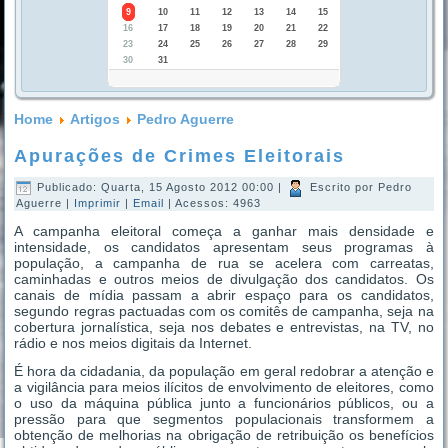
9
10
11
12
13
14
15
16
17
18
19
20
21
22
23
24
25
26
27
28
29
30
31
Home
Artigos
Pedro Aguerre
Apurações de Crimes Eleitorais
Publicado: Quarta, 15 Agosto 2012 00:00
|
Escrito por Pedro
Aguerre
|
Imprimir
|
Email
| Acessos: 4963
A campanha eleitoral começa a ganhar mais densidade e
intensidade, os candidatos apresentam seus programas à
população, a campanha de rua se acelera com carreatas,
caminhadas e outros meios de divulgação dos candidatos. Os
canais de mídia passam a abrir espaço para os candidatos,
segundo regras pactuadas com os comitês de campanha, seja na
cobertura jornalística, seja nos debates e entrevistas, na TV, no
rádio e nos meios digitais da Internet.
É hora da cidadania, da população em geral redobrar a atenção e
a vigilância para meios ilícitos de envolvimento de eleitores, como
o uso da máquina pública junto a funcionários públicos, ou a
pressão para que segmentos populacionais transformem a
obtenção de melhorias na obrigação de retribuição os benefícios