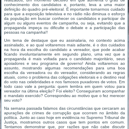
realizados, um momento decisivo em que aumenta o grau de
conhecimento dos candidatos e, portanto, leva a uma maior
definição do quadro pré-eleitoral. É importante tomarmos cuidado
para que a exposição televisiva e no rádio não diminua o esforço
da população em buscar conhecer os candidatos e participar de
algum ou alguns eventos de campanha, ou seja, evitando que a
propaganda impeça ou dificulte o debate e a participação das
pessoas na campanha!!
Um tema de destaque que eu assinalaria, no contexto acima
assinalado, e ao qual voltaremos mais adiante, é o dos cuidados
na hora da escolha do candidato a vereador, que pode acabar
ficando involuntariamente em segundo plano, uma vez que a
propaganda é mais voltada para o candidato majoritário, seus
apoiadores e seu programa de governo! Ainda voltaremos ao
assunto, mostrando algumas recomendações para uma boa
escolha da vereadora ou do vereador, considerando as regras
atuais, como o problema das coligações eleitorais e o destino real
do voto nas celebridades e nos famosos puxadores de votos. Em
todo caso vale a pergunta: quem lembra em quem votou para
vereador na última eleição? Foi eleito? Conseguiram acompanhar
o mandato exercido? Correspondeu ao motivo que o fez merecer
seu voto?
Na semana passada falamos das circunstâncias que cercaram as
apurações de crimes de corrupção que ocorrem no âmbito da
política. Junto ao caso hoje em evidência no Supremo Tribunal de
Justiça, mostramos outros casos que tem pontos em comum.
Tentamos demonstrar que, por razões que não cabe discutir