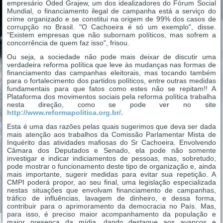
empresário Oded Grajew, um dos idealizadores do Fórum Social
Mundial, o financiamento ilegal de campanha está a serviço do
crime organizado e se constitui na origem de 99% dos casos de
corrupção no Brasil. "O Cachoeira é só um exemplo", disse.
"Existem empresas que não subornam políticos, mas sofrem a
concorrência de quem faz isso", frisou.
Ou seja, a sociedade não pode mais deixar de discutir uma
verdadeira reforma política que leve às mudanças nas formas de
financiamento das campanhas eleitorais, mas tocando também
para o fortalecimento dos partidos políticos, entre outras medidas
fundamentais para que fatos como estes não se repitam!! A
Plataforma dos movimentos sociais pela reforma política trabalha
nesta direção, como se pode ver no site
http://www.reformapolitica.org.br/.
Esta é uma das razões pelas quais sugerimos que deva ser dada
mais atenção aos trabalhos da Comissão Parlamentar Mista de
Inquérito das atividades mafiosas do Sr Cachoeira. Envolvendo
Câmara dos Deputados e Senado, ela pode não somente
investigar e indicar indiciamentos de pessoas, mas, sobretudo,
pode mostrar o funcionamento deste tipo de organização e, ainda
mais importante, sugerir medidas para evitar sua repetição. A
CMPI poderá propor, ao seu final, uma legislação especializada
nestas situações que envolvam financiamento de campanhas,
tráfico de influências, lavagem de dinheiro, e dessa forma,
contribuir para o aprimoramento da democracia no País. Mas,
para isso, é preciso maior acompanhamento da população e
maior presença da mídia, dando destaque aos avanços e