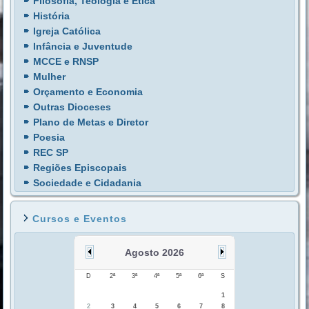
Filosofia, Teologia e Ética
História
Igreja Católica
Infância e Juventude
MCCE e RNSP
Mulher
Orçamento e Economia
Outras Dioceses
Plano de Metas e Diretor
Poesia
REC SP
Regiões Episcopais
Sociedade e Cidadania
Cursos e Eventos
Agosto 2026
D
2ª
3ª
4ª
5ª
6ª
S
1
2
3
4
5
6
7
8