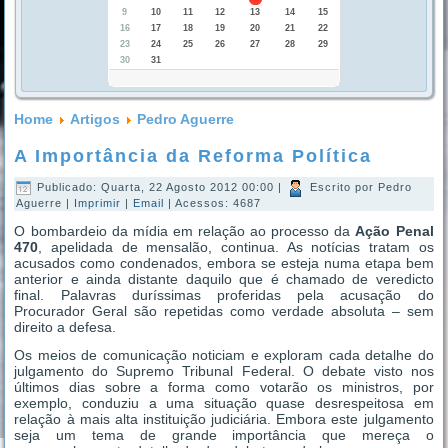
9
10
11
12
13
14
15
16
17
18
19
20
21
22
23
24
25
26
27
28
29
30
31
Home
Artigos
Pedro Aguerre
A Importância da Reforma Política
Publicado: Quarta, 22 Agosto 2012 00:00
|
Escrito por Pedro
Aguerre
|
Imprimir
|
Email
| Acessos: 4687
O bombardeio da mídia em relação ao processo da
Ação Penal
470
, apelidada de mensalão, continua. As notícias tratam os
acusados como condenados, embora se esteja numa etapa bem
anterior e ainda distante daquilo que é chamado de veredicto
final. Palavras duríssimas proferidas pela acusação do
Procurador Geral são repetidas como verdade absoluta – sem
direito a defesa.
Os meios de comunicação noticiam e exploram cada detalhe do
julgamento do Supremo Tribunal Federal. O debate visto nos
últimos dias sobre a forma como votarão os ministros, por
exemplo, conduziu a uma situação quase desrespeitosa em
relação à mais alta instituição judiciária. Embora este julgamento
seja um tema de grande importância que mereça o