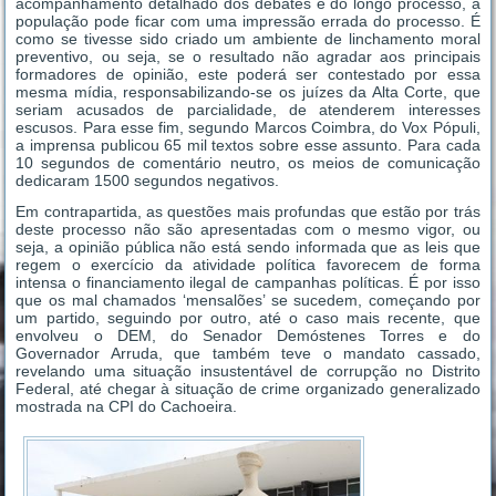
acompanhamento detalhado dos debates e do longo processo, a
população pode ficar com uma impressão errada do processo. É
como se tivesse sido criado um ambiente de linchamento moral
preventivo, ou seja, se o resultado não agradar aos principais
formadores de opinião, este poderá ser contestado por essa
mesma mídia, responsabilizando-se os juízes da Alta Corte, que
seriam acusados de parcialidade, de atenderem interesses
escusos. Para esse fim, segundo Marcos Coimbra, do Vox Pópuli,
a imprensa publicou 65 mil textos sobre esse assunto. Para cada
10 segundos de comentário neutro, os meios de comunicação
dedicaram 1500 segundos negativos.
Em contrapartida, as questões mais profundas que estão por trás
deste processo não são apresentadas com o mesmo vigor, ou
seja, a opinião pública não está sendo informada que as leis que
regem o exercício da atividade política favorecem de forma
intensa o financiamento ilegal de campanhas políticas. É por isso
que os mal chamados ‘mensalões’ se sucedem, começando por
um partido, seguindo por outro, até o caso mais recente, que
envolveu o DEM, do Senador Demóstenes Torres e do
Governador Arruda, que também teve o mandato cassado,
revelando uma situação insustentável de corrupção no Distrito
Federal, até chegar à situação de crime organizado generalizado
mostrada na CPI do Cachoeira.