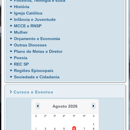
Filosofia, Teologia e Ética
História
Igreja Católica
Infância e Juventude
MCCE e RNSP
Mulher
Orçamento e Economia
Outras Dioceses
Plano de Metas e Diretor
Poesia
REC SP
Regiões Episcopais
Sociedade e Cidadania
Cursos e Eventos
Agosto 2026
D
2ª
3ª
4ª
5ª
6ª
S
1
2
3
4
5
6
7
8