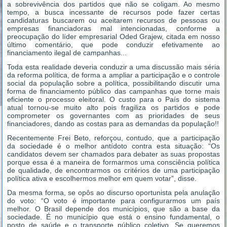
a sobrevivência dos partidos que não se coligam. Ao mesmo
tempo, a busca incessante de recursos pode fazer certas
candidaturas buscarem ou aceitarem recursos de pessoas ou
empresas financiadoras mal intencionadas, conforme a
preocupação do líder empresarial Oded Grajew, citada em nosso
último comentário, que pode conduzir efetivamente ao
financiamento ilegal de campanhas...
Toda esta realidade deveria conduzir a uma discussão mais séria
da reforma política, de forma a ampliar a participação e o controle
social da população sobre a política, possibilitando discutir uma
forma de financiamento público das campanhas que torne mais
eficiente o processo eleitoral. O custo para o País do sistema
atual tornou-se muito alto pois fragiliza os partidos e pode
comprometer os governantes com as prioridades de seus
financiadores, dando as costas para as demandas da população!!
Recentemente Frei Beto, reforçou, contudo, que a participação
da sociedade é o melhor antídoto contra esta situação: “Os
candidatos devem ser chamados para debater as suas propostas
porque essa é a maneira de formarmos uma consciência política
de qualidade, de encontrarmos os critérios de uma participação
política ativa e escolhermos melhor em quem votar”, disse.
Da mesma forma, se opôs ao discurso oportunista pela anulação
do voto: “O voto é importante para configurarmos um país
melhor. O Brasil depende dos municípios, que são a base da
sociedade. É no município que está o ensino fundamental, o
posto de saúde e o transporte público coletivo. Se queremos