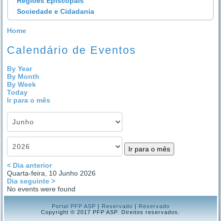
Regiões Episcopais
Sociedade e Cidadania
Home
Calendário de Eventos
By Year
By Month
By Week
Today
Ir para o mês
Ir para o mês
< Dia anterior
Quarta-feira, 10 Junho 2026
Dia seguinte >
No events were found
Portal PFP ASP
|
Reservado
|
Reservado
Copyright © 2017 PFP ASP. Direitos reservados.