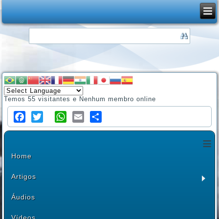
Temos 55 visitantes e Nenhum membro online
Facebook
Twitter
WhatsApp
Email
Share
≡
Home
Artigos
Áudios
Vídeos