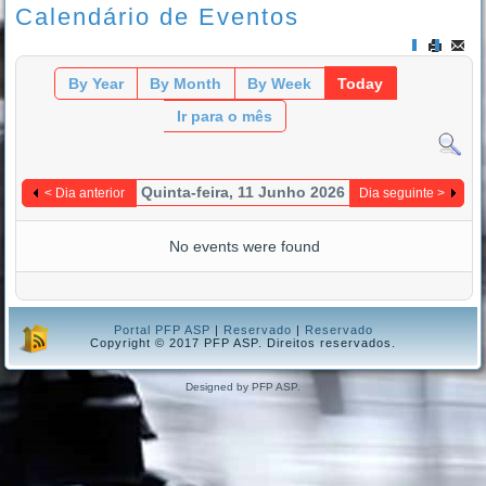
Calendário de Eventos
By Year
By Month
By Week
Today
Ir para o mês
Quinta-feira, 11 Junho 2026
< Dia anterior
Dia seguinte >
No events were found
Portal PFP ASP
|
Reservado
|
Reservado
Copyright © 2017 PFP ASP. Direitos reservados.
Designed by PFP ASP.