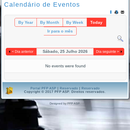
Calendário de Eventos
By Year
By Month
By Week
Today
Ir para o mês
Sábado, 25 Julho 2026
< Dia anterior
Dia seguinte >
No events were found
Portal PFP ASP
|
Reservado
|
Reservado
Copyright © 2017 PFP ASP. Direitos reservados.
Designed by PFP ASP.