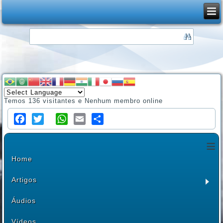
Temos 136 visitantes e Nenhum membro online
Facebook
Twitter
WhatsApp
Email
Share
≡
Home
Artigos
Áudios
Vídeos