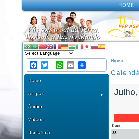
HOME
Home
Calendá
Facebook
Twitter
WhatsApp
Email
Share
Home
Julho,
Artigos
Áudios
Vídeos
Dom
Biblioteca
28