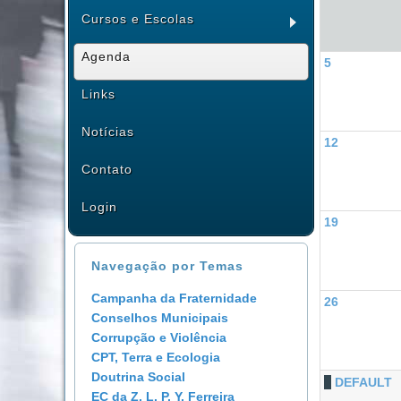
Cursos e Escolas
Agenda
5
Links
Notícias
12
Contato
Login
19
Navegação por Temas
Campanha da Fraternidade
26
Conselhos Municipais
Corrupção e Violência
CPT, Terra e Ecologia
Doutrina Social
DEFAULT
EC da Z. L. P. Y. Ferreira