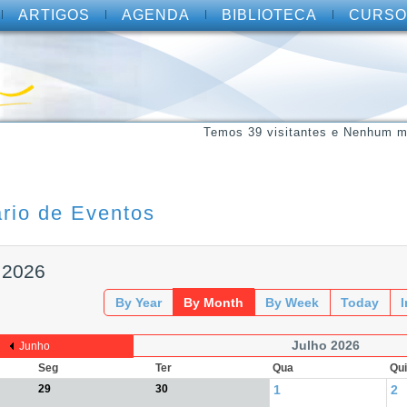
ARTIGOS
AGENDA
BIBLIOTECA
CURSO
Temos 39 visitantes e Nenhum m
rio de Eventos
2026
By Year
By Month
By Week
Today
Julho 2026
Junho
Seg
Ter
Qua
Qui
29
30
1
2