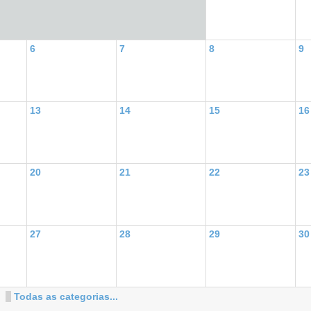
6
7
8
9
13
14
15
16
20
21
22
23
27
28
29
30
Todas as categorias...