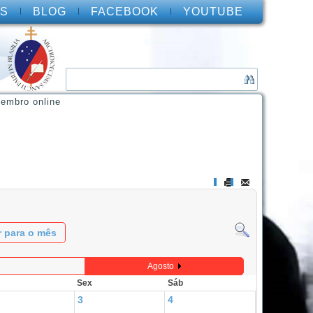
S
BLOG
FACEBOOK
YOUTUBE
embro online
Ir para o mês
Agosto
Sex
Sáb
3
4