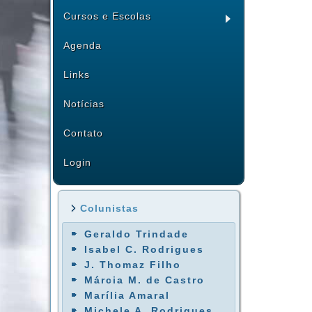
Cursos e Escolas
Agenda
Links
Notícias
Contato
Login
Colunistas
Geraldo Trindade
Isabel C. Rodrigues
J. Thomaz Filho
Márcia M. de Castro
Marília Amaral
Michele A. Rodrigues