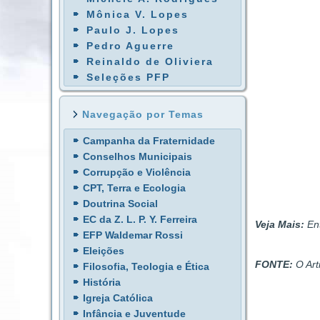
Mônica V. Lopes
Paulo J. Lopes
Pedro Aguerre
Reinaldo de Oliviera
Seleções PFP
Navegação por Temas
Campanha da Fraternidade
Conselhos Municipais
Corrupção e Violência
CPT, Terra e Ecologia
Doutrina Social
EC da Z. L. P. Y. Ferreira
Veja Mais:
Ent
EFP Waldemar Rossi
Eleições
FONTE:
O Art
Filosofia, Teologia e Ética
História
Igreja Católica
Infância e Juventude