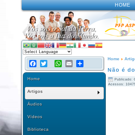
HOME
Home
Arti
Não é d
Facebook
Twitter
WhatsApp
Email
Share
Home
Publicado: 
Acessos: 1047
Artigos
Áudios
Vídeos
Biblioteca