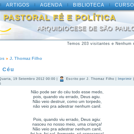
ARTIGOS
AGENDA
BIBLIOTECA
CURSO
PASTORAL FÉ E POLÍTICA
ARQUIDIOCESE DE SÃO PAUL
Temos 203 visitantes e Nenhum 
gos
J. Thomaz Filho
o Céu
Quarta, 19 Setembro 2012 00:00
|
Escrito por J. Thomaz Filho
|
Imprimir
5
Não pode ser do céu todo esse medo,
pois, quando viu errado, Deus agiu.
Não veio destruir, como um torpedo,
não veio pra adestrar nenhum canil.
Pois, quando viu errado, Deus agiu:
nasceu no nosso meio, uma criança!
Não veio pra adestrar nenhum canil,
foi luz, foi sal, fermento, só esperança!