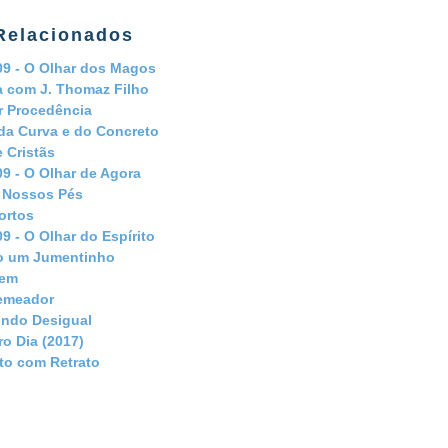
Relacionados
09 - O Olhar dos Magos
a com J. Thomaz Filho
r Procedência
da Curva e do Concreto
e Cristãs
09 - O Olhar de Agora
 Nossos Pés
ortos
09 - O Olhar do Espírito
 um Jumentinho
rem
emeador
ndo Desigual
ro Dia (2017)
o com Retrato