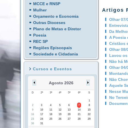
MCCE e RNSP
Artigos 
Mulher
Orçamento e Economia
Olhar 07/
Outras Dioceses
Entrevist
Plano de Metas e Diretor
Da Melho
Poesia
A Poesia 
REC SP
Cristãos 
Regiões Episcopais
Olhar 08/
Sociedade e Cidadania
Lavou os
Não há M
Olhar 04/
Cursos e Eventos
Montando
Não Cho
Agosto 2026
Aquele S
Nesse Mu
D
2ª
3ª
4ª
5ª
6ª
S
No Tercei
1
Document
2
3
4
5
6
7
8
9
10
11
12
13
14
15
16
17
18
19
20
21
22
23
24
25
26
27
28
29
30
31