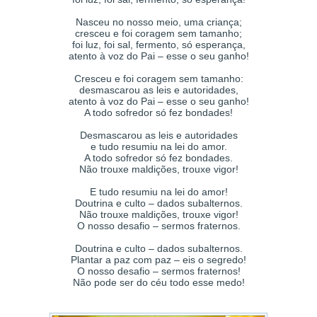
Nasceu no nosso meio, uma criança;
cresceu e foi coragem sem tamanho;
foi luz, foi sal, fermento, só esperança,
atento à voz do Pai – esse o seu ganho!
Cresceu e foi coragem sem tamanho:
desmascarou as leis e autoridades,
atento à voz do Pai – esse o seu ganho!
A todo sofredor só fez bondades!
Desmascarou as leis e autoridades
e tudo resumiu na lei do amor.
A todo sofredor só fez bondades.
Não trouxe maldições, trouxe vigor!
E tudo resumiu na lei do amor!
Doutrina e culto – dados subalternos.
Não trouxe maldições, trouxe vigor!
O nosso desafio – sermos fraternos.
Doutrina e culto – dados subalternos.
Plantar a paz com paz – eis o segredo!
O nosso desafio – sermos fraternos!
Não pode ser do céu todo esse medo!