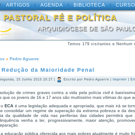
ARTIGOS
AGENDA
BIBLIOTECA
CURSO
PASTORAL FÉ E POLÍTICA
ARQUIDIOCESE DE SÃO PAUL
Temos 179 visitantes e Nenhum 
gos
Pedro Aguerre
 Redução da Maioridade Penal
 Segunda, 15 Junho 2015 20:27
|
Escrito por Pedro Aguerre
|
Imprimir
|
Em
solução de crimes graves contra a vida pela polícia civil é baixíssi
que os jovens de 16 e 17 anos são muitíssimo mais vítimas do que a
 o
ECA
é uma legislação adequada e apropriada, que mais irá se torn
se consolidar um regime de superação da extrema pobreza e da des
ia da qualidade de vida nas periferias das cidades permitirá que 
elinquência venha a ter, progressivamente, maior atenção, promove
reparação.
 educação pública oferecida aos mais pobres atualmente é muito frá