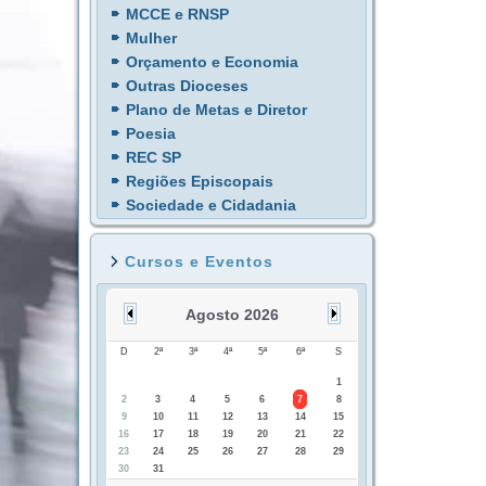
MCCE e RNSP
Mulher
Orçamento e Economia
Outras Dioceses
Plano de Metas e Diretor
Poesia
REC SP
Regiões Episcopais
Sociedade e Cidadania
Cursos e Eventos
Agosto 2026
D
2ª
3ª
4ª
5ª
6ª
S
1
2
3
4
5
6
7
8
9
10
11
12
13
14
15
16
17
18
19
20
21
22
23
24
25
26
27
28
29
30
31