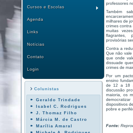
professores n
Cursos e Escolas
Também sab
encarcerame
Agenda
milhares de j
crimes contra 
muitas vezes
Links
flagrantes,
provisórias se
Notícias
Contra a redu
Que não vale 
Contato
que onde val
dissuade que
crimes de mai
Login
Por um pacto
ensino fundam
de 12 a 18 
Colunistas
discussão pr
maioria, os 
democratizar
Geraldo Trindade
dispositivos d
Isabel C. Rodrigues
pobre e perifé
J. Thomaz Filho
Márcia M. de Castro
Fonte:
Reprod
Marília Amaral
Michele A. Rodrigues