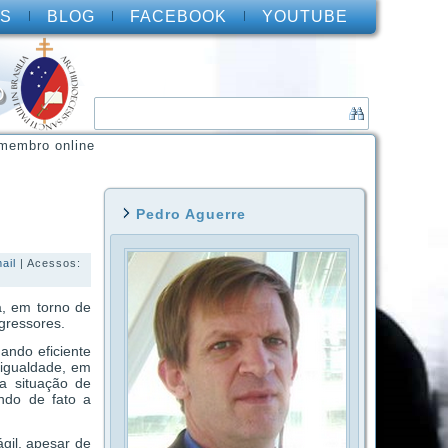
S
BLOG
FACEBOOK
YOUTUBE
O
membro online
Pedro Aguerre
ail
| Acessos:
ma, em torno de
gressores.
ando eficiente
igualdade, em
a situação de
ndo de fato a
gil, apesar de