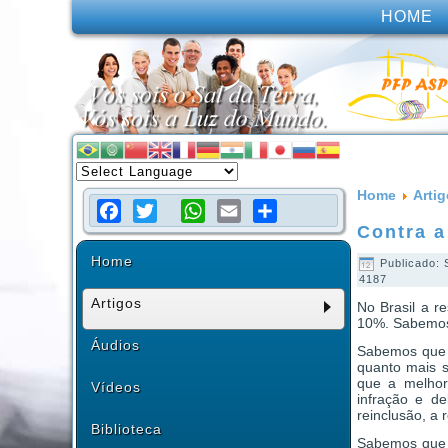
HOME
Home
Arti
Contra a
Facebook
Twitter
WhatsApp
Email
Share
Home
Publicado:
4187
Artigos
No Brasil a re
10%. Sabemos 
Áudios
Sabemos que
quanto mais 
que a melhor
Vídeos
infração e d
reinclusão, a 
Biblioteca
Sabemos que a