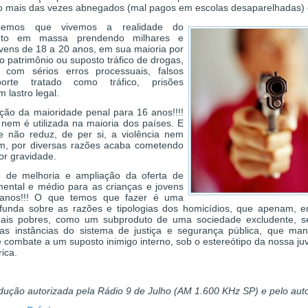
o mais das vezes abnegados (mal pagos em escolas desaparelhadas) 
emos que vivemos a realidade do
nto em massa prendendo milhares e
ovens de 18 a 20 anos, em sua maioria por
o patrimônio ou suposto tráfico de drogas,
 com sérios erros processuais, falsos
 porte tratado como tráfico, prisões
m lastro legal.
ção da maioridade penal para 16 anos!!!!
nem é utilizada na maioria dos países. E
e não reduz, de per si, a violência nem
m, por diversas razões acaba cometendo
or gravidade.
 de melhoria e ampliação da oferta de
ental e médio para as crianças e jovens
anos!!! O que temos que fazer é uma
ofunda sobre as razões e tipologias dos homicídios, que apenam, 
mais pobres, como um subproduto de uma sociedade excludente, s
 as instâncias do sistema de justiça e segurança pública, que man
e combate a um suposto inimigo interno, sob o estereótipo da nossa j
rica.
ução autorizada pela Rádio 9 de Julho (AM 1.600 KHz SP) e pelo auto