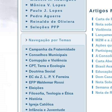
Mônica V. Lopes
Artigos 
Paulo J. Lopes
Pedro Aguerre
Carta de 
Reinaldo de Oliviera
Nota sobr
Seleções PFP
Violência
Lançamen
M2M e a 
Navegação por Temas
Ações qu
Campanha da Fraternidade
Participa
Conselhos Municipais
A Consol
Corrupção e Violência
Carta Abe
CPT, Terra e Ecologia
Brasil Av
Doutrina Social
Educação
Dom Casa
EC da Z. L. P. Y. Ferreira
Nota Sobr
EFP Waldemar Rossi
Semana de
Eleições
Nota de 
Filosofia, Teologia e Ética
História
Igreja Católica
Infância e Juventude